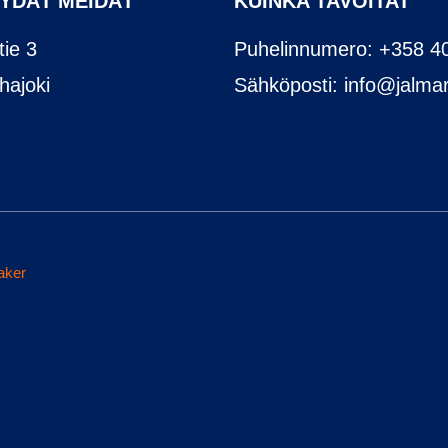
ÖYDÄT MEIDÄT
KUINKA TAVOITAT
ie 3
Puhelinnumero: +358 4
hajoki
Sähköposti: info@jalmari
aker