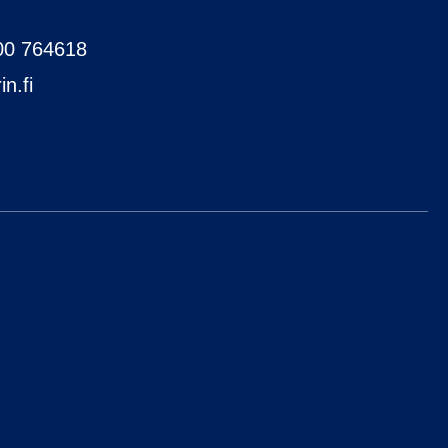
00 764618
n.fi