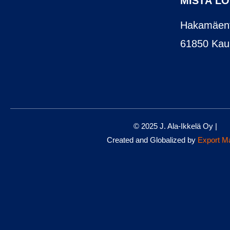
MISTÄ L
Hakamäent
61850 Kau
© 2025 J. Ala-Ikkelä Oy |
Created and Globalized by
Export M