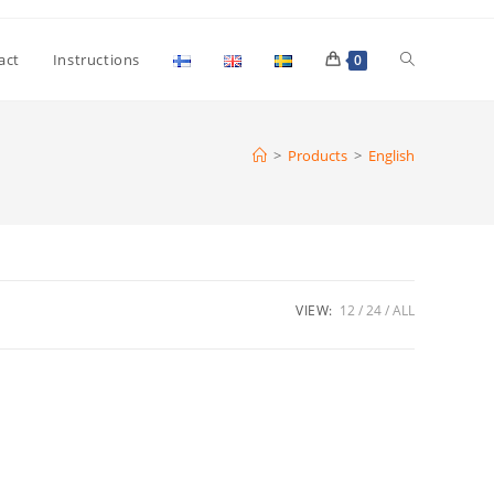
act
Instructions
0
>
Products
>
English
VIEW:
12
24
ALL