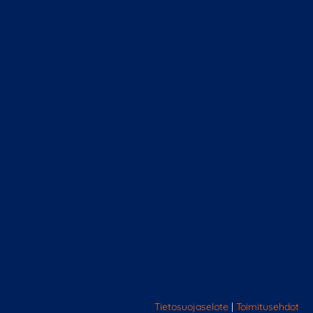
Tietosuojaselote
|
Toimitusehdot